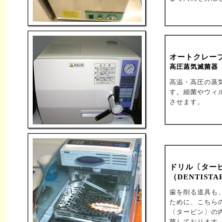
オートクレー
高圧蒸気滅菌器
高温・高圧の蒸
す。細菌やウィ
させます。
ドリル〔ター
（DENTISTA
歯を削る道具も
ために、こちら
〔タービン〕の
菌しております