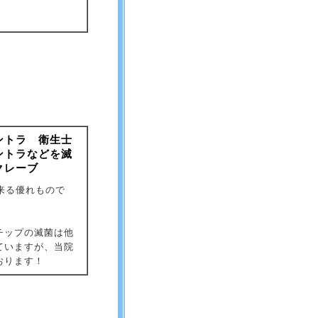
ントラ 衛生士
ントラなどを滅
クレーブ
来る優れもので
チップの滅菌は他
ていますが、当院
おります！