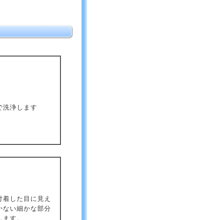
で洗浄します
付着した目に見え
かない細かな部分
します。