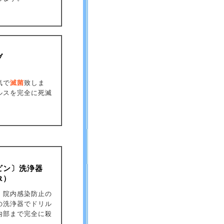
ブ
気で
滅菌
致しま
ルスを完全に死滅
ビン〕洗浄器
R）
、院内感染防止の
の洗浄器でドリル
内部まで完全に殺
。